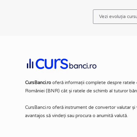
Vezi evoluția curs
CursBanci.ro
oferă informații complete despre ratele d
României (BNR) cât și ratele de schimb al tuturor băn
CursBanci.ro oferă instrument de convertor valutar și 
avantajos să vindeți sau procura o anumită valută.