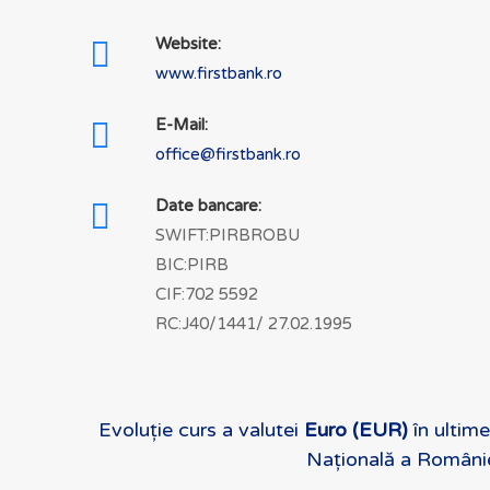
Website:
www.firstbank.ro
E-Mail:
office@firstbank.ro
Date bancare:
SWIFT:PIRBROBU
BIC:PIRB
CIF:702 5592
RC:J40/1441/ 27.02.1995
Evoluție curs a valutei
Euro (EUR)
în ultime
Națională a Români