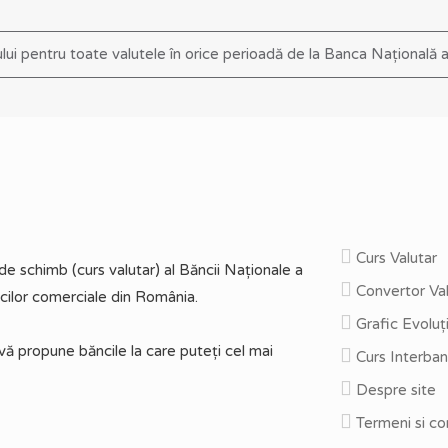
ului pentru toate valutele în orice perioadă de la Banca Național
Curs Valutar
e schimb (curs valutar) al Băncii Naționale a
Convertor Val
cilor comerciale din România.
Grafic Evoluți
vă propune băncile la care puteți cel mai
Curs Interban
Despre site
Termeni si con