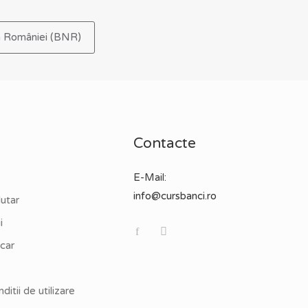
ă a României (BNR)
Contacte
E-Mail:
info@cursbanci.ro
utar
i
car
ditii de utilizare