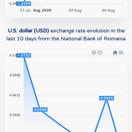
5.2439
5.2439
31 Jul.
Aug. 2026
03 Aug.
05 Aug.
U.S. dollar (USD)
exchange rate evolution in the
last 10 days from the National Bank of Romania
4.5732
4.5732
4.5682
4.5631
4.5624
4.5595
4.5581