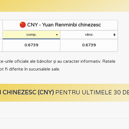
CNY - Yuan Renminbi chinezesc
cump.
vânz.
0.6739
0.6739
te-urile oficiale ale băncilor și au caracter informativ. Ratele
t fi diferite în sucursalele sale.
 CHINEZESC (CNY)
PENTRU ULTIMELE 30 DE