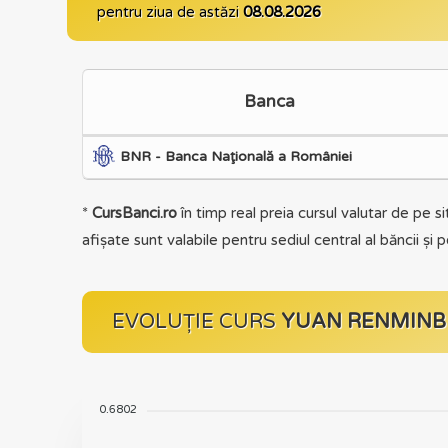
pentru ziua de astăzi
08.08.2026
Banca
BNR - Banca Naţională a României
*
CursBanci.ro
în timp real preia cursul valutar de pe si
afișate sunt valabile pentru sediul central al băncii și po
EVOLUȚIE CURS
YUAN RENMINBI
0.6802