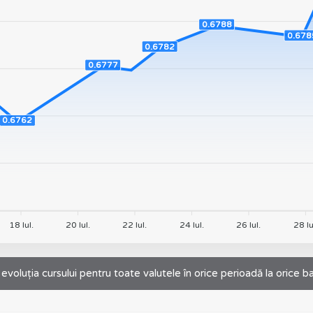
0.6788
0.678
0.6782
0.6777
0.6762
18 Iul.
20 Iul.
22 Iul.
24 Iul.
26 Iul.
28 Iu
 evoluția cursului pentru toate valutele în orice perioadă la orice b