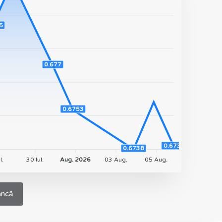
5
0.677
0.6753
0.6739
0.6738
l.
30 Iul.
Aug. 2026
03 Aug.
05 Aug.
ancă