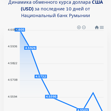
Динамика обменного курса доллара
США
(USD)
за последние 10 дней от
Национальный банк Румынии
4.605
4.6050
4.5936
4.5926
4.5822
4.5732
4.5708
4.5595
4.5594
4.5503