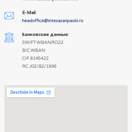
E-Mail:
headoffice@intesasanpaolo.ro
Банковские данные:
SWIFT:WBANRO22
BIC:WBAN
CIF:8145422
RC:J02/82/1996