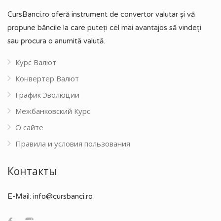
CursBanci.ro oferă instrument de convertor valutar și vă
propune băncile la care puteți cel mai avantajos să vindeți
sau procura o anumită valută.
Курс Валют
Конвертер Валют
График Эволюции
Межбанковский Курс
О сайте
Правила и условия пользования
Контакты
E-Mail:
info@cursbanci.ro