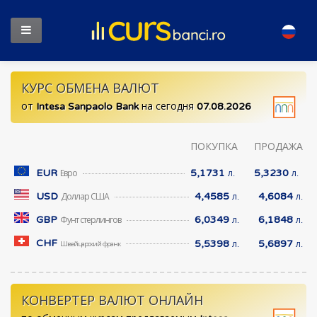
КУРС ОБМЕНА ВАЛЮТ
от
Intesa Sanpaolo Bank
на сегодня
07.08.2026
ПОКУПКА
ПРОДАЖА
EUR
5,1731
5,3230
Евро
л.
л.
USD
4,4585
4,6084
Доллар США
л.
л.
GBP
6,0349
6,1848
Фунт стерлингов
л.
л.
CHF
5,5398
5,6897
л.
л.
Швейцарский франк
КОНВЕРТЕР ВАЛЮТ ОНЛАЙН