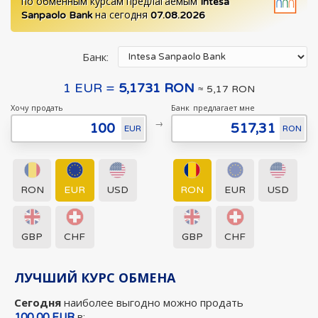
по обменным курсам предлагаемым
Intesa
Sanpaolo Bank
на сегодня
07.08.2026
Банк:
1 EUR =
5,1731 RON
≈ 5,17 RON
Хочу продать
Банк
предлагает мне
→
EUR
RON
RON
EUR
USD
RON
EUR
USD
GBP
CHF
GBP
CHF
ЛУЧШИЙ КУРС ОБМЕНА
Сегодня
наиболее выгодно можно продать
100,00 EUR
в: