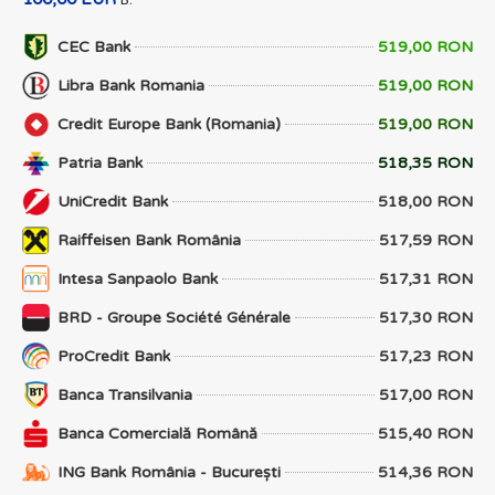
CEC Bank
519,00 RON
Libra Bank Romania
519,00 RON
Credit Europe Bank (Romania)
519,00 RON
Patria Bank
518,35 RON
UniCredit Bank
518,00 RON
Raiffeisen Bank România
517,59 RON
Intesa Sanpaolo Bank
517,31 RON
BRD - Groupe Société Générale
517,30 RON
ProCredit Bank
517,23 RON
Banca Transilvania
517,00 RON
Banca Comercială Română
515,40 RON
ING Bank România - București
514,36 RON